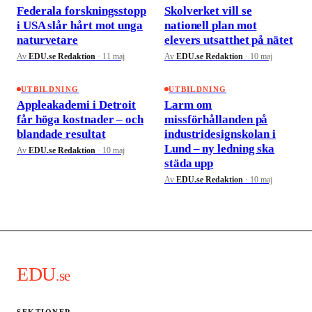
Federala forskningsstopp
Skolverket vill se
i USA slår hårt mot unga
nationell plan mot
naturvetare
elevers utsatthet på nätet
Av
EDU.se Redaktion
·
11 maj
Av
EDU.se Redaktion
·
10 maj
UTBILDNING
UTBILDNING
Appleakademi i Detroit
Larm om
får höga kostnader – och
missförhållanden på
blandade resultat
industridesignskolan i
Lund – ny ledning ska
Av
EDU.se Redaktion
·
10 maj
städa upp
Av
EDU.se Redaktion
·
10 maj
EDU
.se