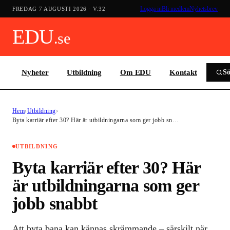
Logga in
Bli medlem
Nyhetsbrev
FREDAG 7 AUGUSTI 2026
· V.
32
EDU
.se
Nyheter
Utbildning
Om EDU
Kontakt
S
Hem
›
Utbildning
›
Byta karriär efter 30? Här är utbildningarna som ger jobb sn…
UTBILDNING
Byta karriär efter 30? Här
är utbildningarna som ger
jobb snabbt
Att byta bana kan kännas skrämmande – särskilt när