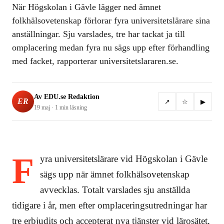
När Högskolan i Gävle lägger ned ämnet
folkhälsovetenskap förlorar fyra universitetslärare sina
anställningar. Sju varslades, tre har tackat ja till
omplacering medan fyra nu sägs upp efter förhandling
med facket, rapporterar universitetslararen.se.
Av
EDU.se Redaktion
ER
↗
☆
▶
19 maj
·
1 min
läsning
F
yra universitetslärare vid Högskolan i Gävle
sägs upp när ämnet folkhälsovetenskap
avvecklas. Totalt varslades sju anställda
tidigare i år, men efter omplaceringsutredningar har
tre erbjudits och accepterat nya tjänster vid lärosätet,