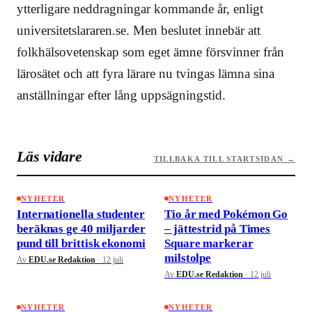
ytterligare neddragningar kommande år, enligt
universitetslararen.se. Men beslutet innebär att
folkhälsovetenskap som eget ämne försvinner från
lärosätet och att fyra lärare nu tvingas lämna sina
anställningar efter lång uppsägningstid.
Läs vidare
TILLBAKA TILL STARTSIDAN →
NYHETER
NYHETER
Internationella studenter
Tio år med Pokémon Go
beräknas ge 40 miljarder
– jättestrid på Times
pund till brittisk ekonomi
Square markerar
milstolpe
Av
EDU.se Redaktion
·
12 juli
Av
EDU.se Redaktion
·
12 juli
NYHETER
NYHETER