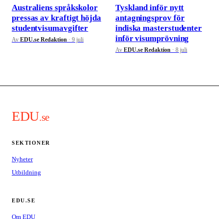
Australiens språkskolor
Tyskland inför nytt
pressas av kraftigt höjda
antagningsprov för
studentvisumavgifter
indiska masterstudenter
inför visumprövning
Av
EDU.se Redaktion
·
9 juli
Av
EDU.se Redaktion
·
8 juli
EDU
.se
SEKTIONER
Nyheter
Utbildning
EDU.SE
Om EDU