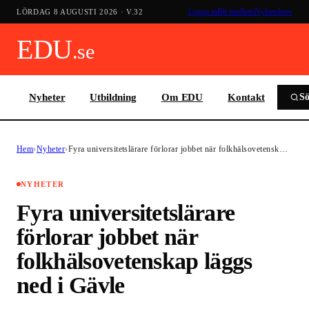
Logga in
Bli medlem
Nyhetsbrev
LÖRDAG 8 AUGUSTI 2026
· V.
32
EDU
.se
Nyheter
Utbildning
Om EDU
Kontakt
S
Hem
›
Nyheter
›
Fyra universitetslärare förlorar jobbet när folkhälsovetensk…
NYHETER
Fyra universitetslärare
förlorar jobbet när
folkhälsovetenskap läggs
ned i Gävle