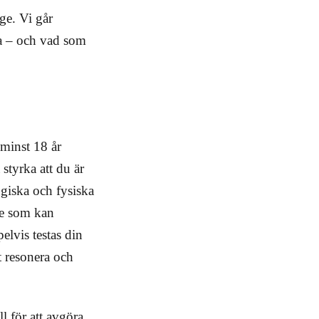
ge. Vi går
ra – och vad som
 minst 18 år
styrka att du är
ogiska och fysiska
ke som kan
elvis testas din
t resonera och
 för att avgöra