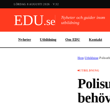
LÖRDAG 8 AUGUSTI 2026
· V.
32
EDU
.se
Nyheter och guider inom
utbildning
Nyheter
Utbildning
Om EDU
Kontakt
Hem
›
Utbildning
›
Polisutb
UTBILDNING
Polis
behöv