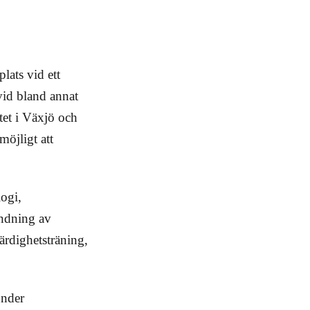
lats vid ett
 vid bland annat
tet i Växjö och
möjligt att
ogi,
ändning av
ärdighetsträning,
under