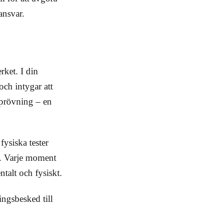
ansvar.
rket. I din
ch intygar att
 prövning – en
ysiska tester
u. Varje moment
talt och fysiskt.
ingsbesked till