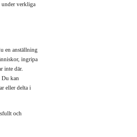
 under verkliga
du en anställning
änniskor, ingripa
r inte där.
g. Du kan
 eller delta i
fullt och