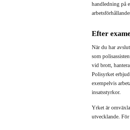
handledning på en
arbetsförhållande
Efter examen
När du har avslut
som polisassisten
vid brott, hanter
Polisyrket erbjud
exempelvis arbeta
insatsstyrkor.
Yrket är omväxla
utvecklande. För 