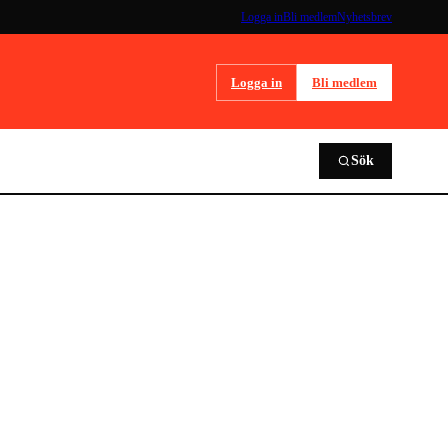
Logga in
Bli medlem
Nyhetsbrev
Logga in
Bli medlem
Sök