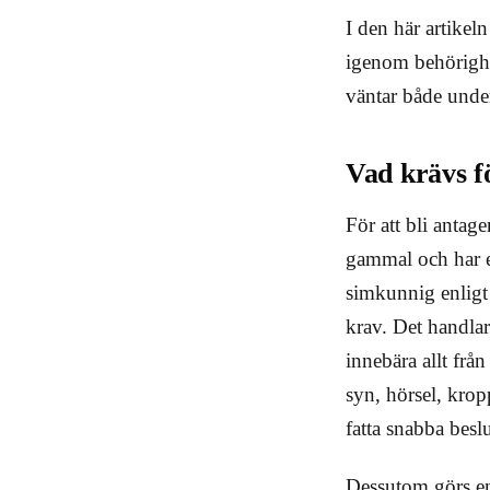
I den här artikel
igenom behörighe
väntar både under
Vad krävs fö
För att bli antag
gammal och har e
simkunnig enligt 
krav. Det handlar
innebära allt frå
syn, hörsel, krop
fatta snabba besl
Dessutom görs en