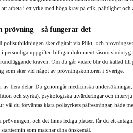
att arbeta i ett yrke med höga krav på etik, pålitlighet och 
 prövning – så fungerar det
ll polisutbildningen sker digitalt via Plikt- och prövningsve
 i personliga uppgifter, bifogar dokument såsom simintyg o
grundläggande kraven. Om du går vidare blir du kallad till
 som sker vid något av prövningskontoren i Sverige.
r av flera delar. Du genomgår medicinska undersökningar, f
ition och styrka), psykologiska utvärderingar och intervj
r väl du förväntas klara polisyrkets påfrestningar, både men
 prövningen, och det finns lediga platser, får du ett antagn
h starttermin som matchar dina önskemål.