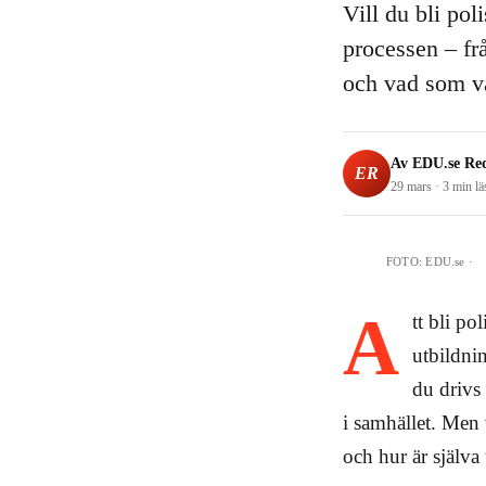
Vill du bli pol
processen – fr
och vad som vä
Av
EDU.se Re
ER
29 mars
·
3 min
lä
FOTO:
EDU.se
·
A
tt bli po
utbildnin
du drivs 
i samhället. Men
och hur är själv