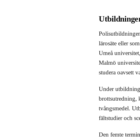
Utbildninge
Polisutbildningen
lärosäte eller so
Umeå universitet
Malmö universitet.
studera oavsett va
Under utbildning
brottsutredning,
tvångsmedel. Utb
fältstudier och s
Den femte termin