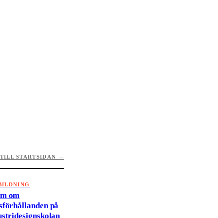
TILL STARTSIDAN →
BILDNING
rm om
sförhållanden på
ustridesignskolan