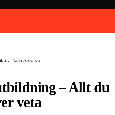
ildning – Allt du behöver veta
utbildning – Allt du
er veta