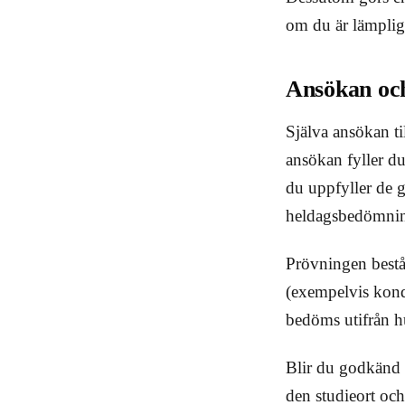
om du är lämplig 
Ansökan och
Själva ansökan ti
ansökan fyller du
du uppfyller de 
heldagsbedömning
Prövningen bestå
(exempelvis kond
bedöms utifrån hu
Blir du godkänd i
den studieort oc