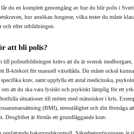
n får du en komplett genomgång av hur du blir polis i Sveri
tskraven, hur ansökan fungerar, vilka tester du måste kla
 och efter utbildningen.
r att bli polis?
en till polisutbildningen krävs att du är svensk medborgare,
tt B-körkort för manuell växellåda. Du måste också kunna 
specifika krav, samt uppfylla ett antal medicinska, psykol
 om att du ska vara fysiskt och psykiskt lämplig för ett yr
n hotfulla situationer till möten med människor i kris. Exemp
pssammansättning (BMI), stresstålighet och din förmåga at
ut. Drogfrihet är förstås ett grundläggande krav.
 omfattande bakgrundskontroll. Säkerhetsprövningen är till