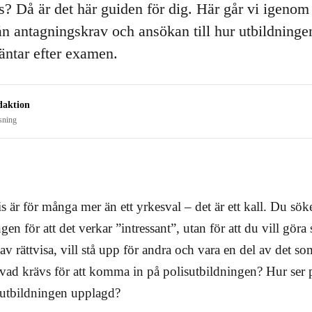
is? Då är det här guiden för dig. Här går vi igenom
ån antagningskrav och ansökan till hur utbildninge
ntar efter examen.
daktion
sning
lis är för många mer än ett yrkesval – det är ett kall. Du söker
gen för att det verkar ”intressant”, utan för att du vill göra 
av rättvisa, vill stå upp för andra och vara en del av det s
 vad krävs för att komma in på polisutbildningen? Hur ser 
a utbildningen upplagd?