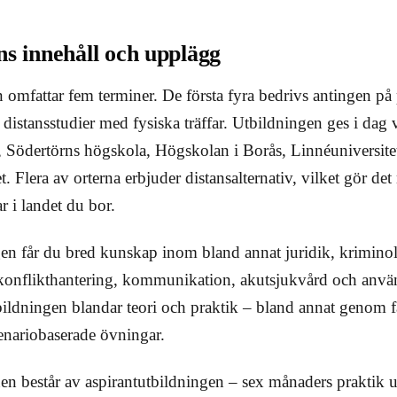
ns innehåll och upplägg
 omfattar fem terminer. De första fyra bedrivs antingen på p
m distansstudier med fysiska träffar. Utbildningen ges i dag
, Södertörns högskola, Högskolan i Borås, Linnéuniversite
 Flera av orterna erbjuder distansalternativ, vilket gör det 
r i landet du bor.
en får du bred kunskap inom bland annat juridik, kriminol
 konflikthantering, kommunikation, akutsjukvård och anv
ildningen blandar teori och praktik – bland annat genom f
cenariobaserade övningar.
en består av aspirantutbildningen – sex månaders praktik 