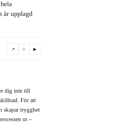
 hela
n är upplagd
↗
☆
▶
 dig inte till
skillnad. För att
om skapar trygghet
processen ut –