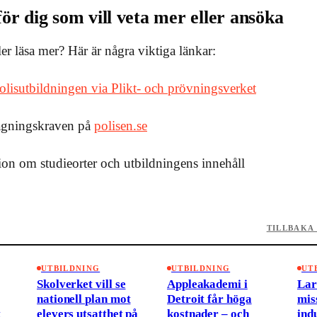
ör dig som vill veta mer eller ansöka
ler läsa mer? Här är några viktiga länkar:
polisutbildningen via Plikt- och prövningsverket
agningskraven på
polisen.se
ion om studieorter och utbildningens innehåll
TILLBAKA 
UTBILDNING
UTBILDNING
UT
Skolverket vill se
Appleakademi i
La
nationell plan mot
Detroit får höga
mis
t
elevers utsatthet på
kostnader – och
ind