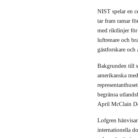
NIST spelar en c
tar fram ramar fö
med riktlinjer fö
luftrenare och br
gästforskare och 
Bakgrunden till s
amerikanska medb
representanthuset
begränsa utlands
April McClain De
Lofgren hänvisar 
internationella d