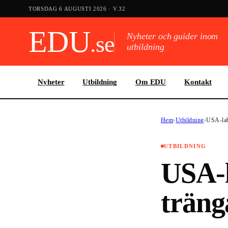
TORSDAG 6 AUGUSTI 2026
· V.
32
EDU
.se
Nyheter och guider inom
utbildning
Nyheter
Utbildning
Om EDU
Kontakt
Hem
›
Utbildning
›
USA-labb
UTBILDNING
USA-l
träng