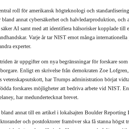
entral roll för amerikansk högteknologi och standardiseri
r bland annat cybersäkerhet och halvledarproduktion, och a
r säker AI samt med att identifiera hälsorisker kopplade till
andhandskar. Varje år tar NIST emot många internationella 
andra experter.
triden är uppgifter om nya begränsningar för forskare som 
orgare. Enligt en skrivelse från demokraten Zoe Lofgren
s vetenskapsutskott, har Trumps administration börjat vidta 
födda forskares möjligheter att bedriva arbete vid NIST. E
laney, har medundertecknat brevet.
bland annat till en artikel i lokalsajten Boulder Reporting
oktorander och postdoktorer framöver ska få stanna högst tre 