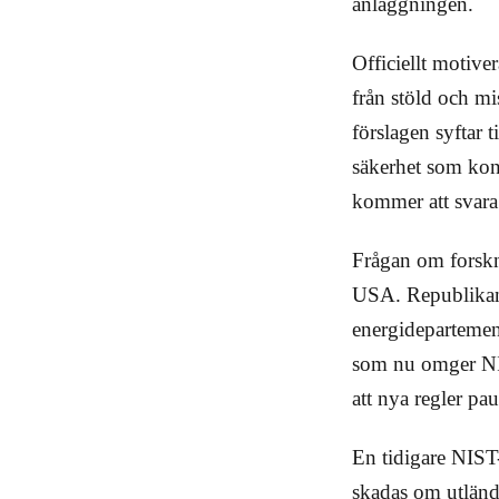
anläggningen.
Officiellt motiv
från stöld och mi
förslagen syftar 
säkerhet som kong
kommer att svara
Frågan om forskni
USA. Republikane
energidepartement
som nu omger NIS
att nya regler pau
En tidigare NIST-
skadas om utländ