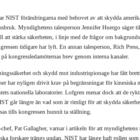
erar NIST förändringarna med behovet av att skydda ameri
ssbruk. Myndighetens talesperson Jennifer Huergo säger til
till att stärka säkerheten, i linje med de frågor om bakgrund
ressen tidigare har lyft. En annan talesperson, Rich Press
 på kongressledamöternas brev genom interna kanaler.
ngssäkerhet och skydd mot industrispionage har fått brett p
r har nyligen drivit krav på begränsningar för kinesiska
ets nationella laboratorier. Lofgren menar dock att de ryk
T går längre än vad som är rimligt för att skydda säkerhe
sas tills kongressen hunnit ta ställning.
chef, Pat Gallagher, varnar i artikeln för att myndighetens
ska forskare trängs undan. NIST har länge haft rollen som