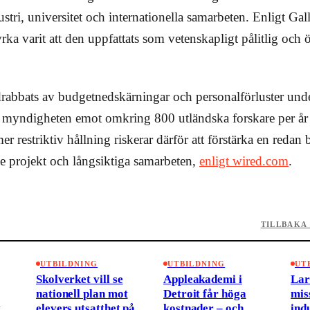
ustri, universitet och internationella samarbeten. Enligt Gal
ka varit att den uppfattats som vetenskapligt pålitlig och 
rabbats av budgetnedskärningar och personalförluster unde
g myndigheten emot omkring 800 utländska forskare per år t
er restriktiv hållning riskerar därför att förstärka en redan 
e projekt och långsiktiga samarbeten,
enligt wired.com
.
TILLBAKA 
UTBILDNING
UTBILDNING
UT
Skolverket vill se
Appleakademi i
La
nationell plan mot
Detroit får höga
mis
t
elevers utsatthet på
kostnader – och
ind