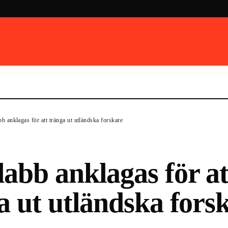
 anklagas för att tränga ut utländska forskare
abb anklagas för at
a ut utländska fors