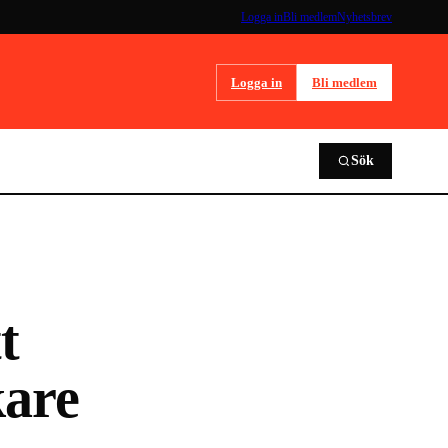
Logga in
Bli medlem
Nyhetsbrev
Logga in
Bli medlem
Sök
t
kare