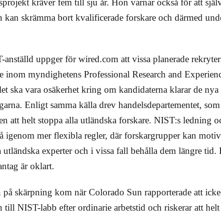
rojekt kräver fem till sju år. Hon varnar också för att själ
n kan skrämma bort kvalificerade forskare och därmed un
nställd uppger för wired.com att vissa planerade rekryter
re inom myndighetens Professional Research and Experien
kälet ska vara osäkerhet kring om kandidaterna klarar de nya
garna. Enligt samma källa drev handelsdepartementet, som 
njen att helt stoppa alla utländska forskare. NIST:s ledning 
å igenom mer flexibla regler, där forskargrupper kan motiv
utländska experter och i vissa fall behålla dem längre tid. H
ntag är oklart.
en på skärpning kom när Colorado Sun rapporterade att ic
n till NIST-labb efter ordinarie arbetstid och riskerar att helt