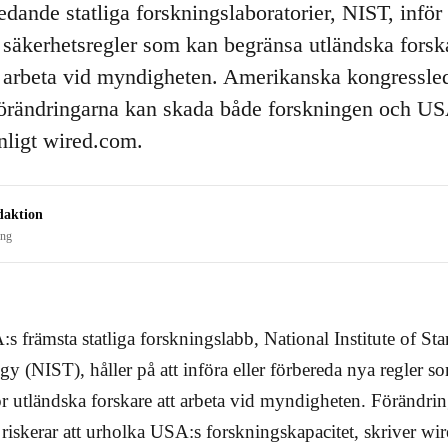
dande statliga forskningslaboratorier, NIST, inför 
 säkerhetsregler som kan begränsa utländska forsk
t arbeta vid myndigheten. Amerikanska kongressl
 förändringarna kan skada både forskningen och U
enligt wired.com.
daktion
ing
:s främsta statliga forskningslabb, National Institute of St
y (NIST), håller på att införa eller förbereda nya regler s
ör utländska forskare att arbeta vid myndigheten. Förändri
riskerar att urholka USA:s forskningskapacitet, skriver wi