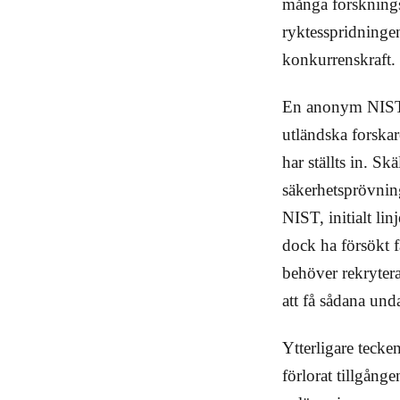
många forskningsp
ryktesspridninge
konkurrenskraft.
En anonym NIST-a
utländska forska
har ställts in. S
säkerhetsprövnin
NIST, initialt li
dock ha försökt f
behöver rekrytera 
att få sådana unda
Ytterligare teck
förlorat tillgånge