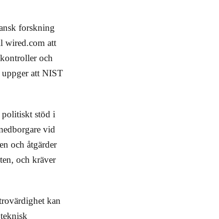
kansk forskning
l wired.com att
skontroller och
, uppger att NIST
olitiskt stöd i
 medborgare vid
ten och åtgärder
ten, och kräver
 trovärdighet kan
 teknisk