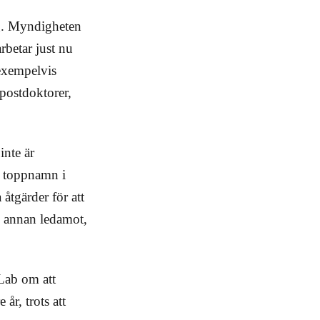
ng. Myndigheten
rbetar just nu
 exempelvis
postdoktorer,
inte är
, toppnamn i
åtgärder för att
n annan ledamot,
 Lab om att
år, trots att