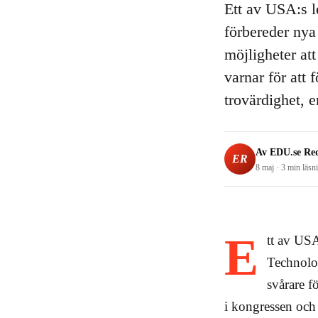
Ett av USA:s le
förbereder nya
möjligheter at
varnar för att
trovärdighet, 
Av
EDU.se Re
ER
8 maj
·
3 min
läsn
E
tt av USA
Technolog
svårare f
i kongressen och 