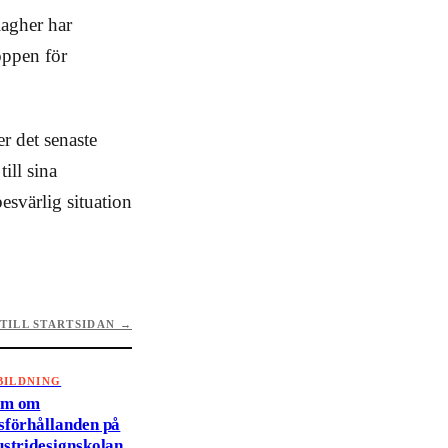
lagher har
öppen för
r det senaste
ill sina
besvärlig situation
TILL STARTSIDAN →
BILDNING
rm om
sförhållanden på
ustridesignskolan