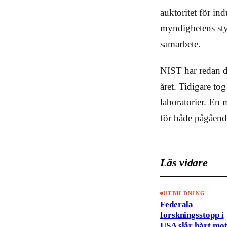
auktoritet för ind
myndighetens styr
samarbete.
NIST har redan d
året. Tidigare to
laboratorier. En m
för både pågåend
Läs vidare
UTBILDNING
Federala
forskningsstopp i
USA slår hårt mo