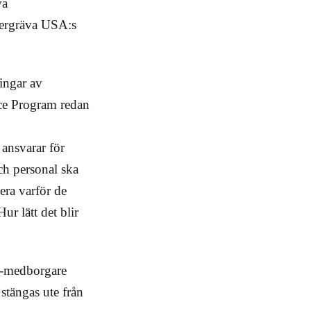
va
dergräva USA:s
ingar av
ce Program redan
ansvarar för
och personal ska
era varför de
ur lätt det blir
ke-medborgare
 stängas ute från