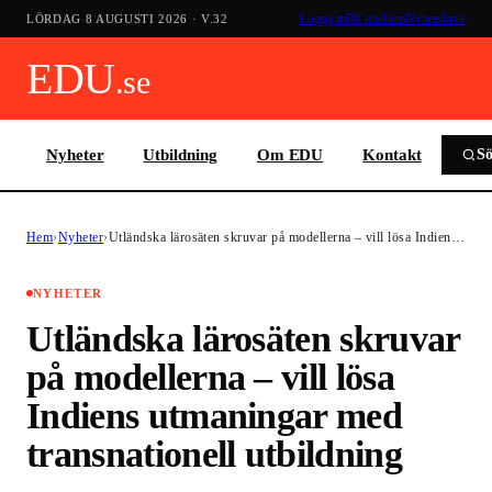
Logga in
Bli medlem
Nyhetsbrev
LÖRDAG 8 AUGUSTI 2026
· V.
32
EDU
.se
Nyheter
Utbildning
Om EDU
Kontakt
S
Hem
›
Nyheter
›
Utländska lärosäten skruvar på modellerna – vill lösa Indien…
NYHETER
Utländska lärosäten skruvar
på modellerna – vill lösa
Indiens utmaningar med
transnationell utbildning