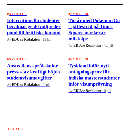
NYHETER
NYHETER
Internationella studenter
Tio år med Pokémon Go
beräknas ge 40 miljarder
– jättestrid på Times
pund till brittisk ekonomi
Square markerar
milstolpe
Av
EDU.se Redaktion
·
12 juli
Av
EDU.se Redaktion
·
12 juli
NYHETER
NYHETER
Australiens språkskolor
Tyskland inför nytt
pressas av kraftigt höjda
antagningsprov för
studentvisumavgifter
indiska masterstudenter
inför visumprövning
Av
EDU.se Redaktion
·
9 juli
Av
EDU.se Redaktion
·
8 juli