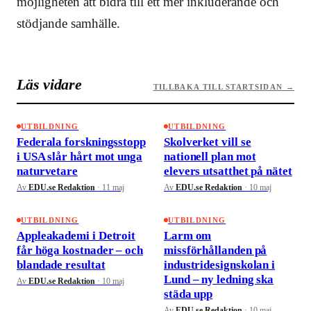
möjligheten att bidra till ett mer inkluderande och
stödjande samhälle.
Läs vidare
TILLBAKA TILL STARTSIDAN →
UTBILDNING
UTBILDNING
Federala forskningsstopp
Skolverket vill se
i USA slår hårt mot unga
nationell plan mot
naturvetare
elevers utsatthet på nätet
Av
EDU.se Redaktion
·
11 maj
Av
EDU.se Redaktion
·
10 maj
UTBILDNING
UTBILDNING
Appleakademi i Detroit
Larm om
får höga kostnader – och
missförhållanden på
blandade resultat
industridesignskolan i
Lund – ny ledning ska
Av
EDU.se Redaktion
·
10 maj
städa upp
Av
EDU.se Redaktion
·
10 maj