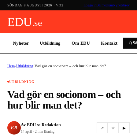
Logga in
Bli medlem
Nyhetsbrev
SÖNDAG 9 AUGUSTI 2026
· V.
32
EDU
.se
Nyheter
Utbildning
Om EDU
Kontakt
S
Hem
›
Utbildning
›
Vad gör en socionom – och hur blir man det?
UTBILDNING
Vad gör en socionom – och
hur blir man det?
Av
EDU.se Redaktion
ER
↗
☆
▶
14 april
·
2 min
läsning